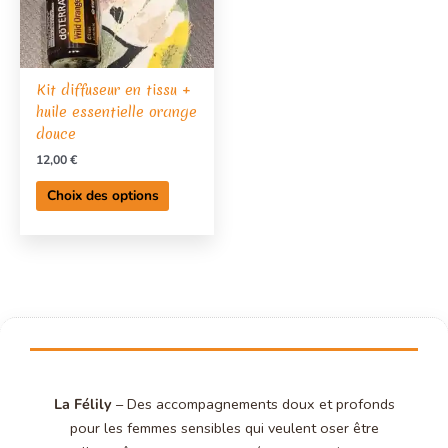
options
peuvent
être
choisies
Kit diffuseur en tissu +
sur
huile essentielle orange
la
douce
page
12,00
€
du
produit
Choix des options
La Félily
– Des accompagnements doux et profonds
pour les femmes sensibles qui veulent oser être