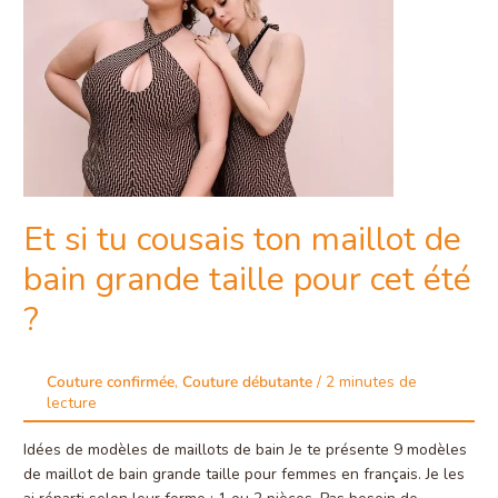
cousais
ton
maillot
de
bain
grande
taille
pour
cet
été
Et si tu cousais ton maillot de
?
bain grande taille pour cet été
?
Couture confirmée
,
Couture débutante
/
2 minutes de
lecture
Idées de modèles de maillots de bain Je te présente 9 modèles
de maillot de bain grande taille pour femmes en français. Je les